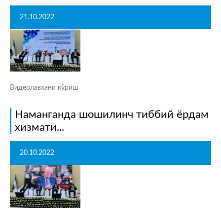
21.10.2022
Видеолавхани кўриш
Наманганда шошилинч тиббий ёрдам
хизмати...
20.10.2022