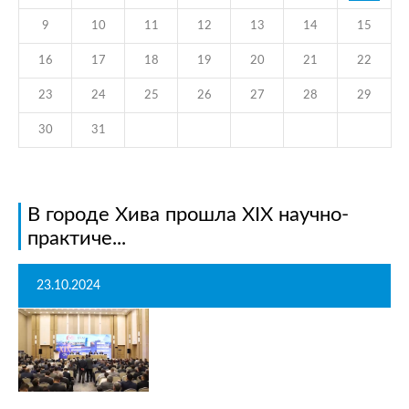
9
10
11
12
13
14
15
16
17
18
19
20
21
22
23
24
25
26
27
28
29
30
31
В городе Хива прошла XIX научно-
практиче...
23.10.2024