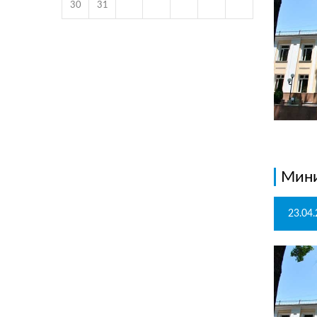
30
31
Мини
23.04