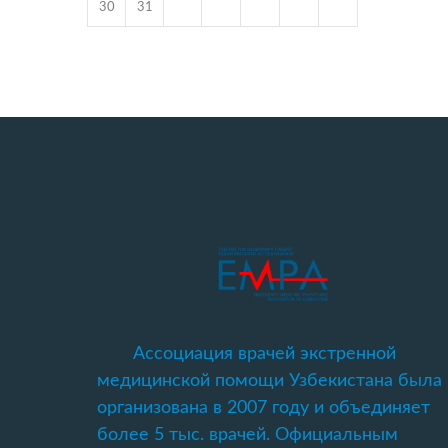
30
31
Ассоциация врачей экстренной
медицинской помощи Узбекистана была
организована в 2007 году и объединяет
более 5 тыс. врачей. Официальным