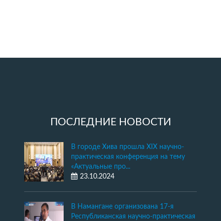
ПОСЛЕДНИЕ НОВОСТИ
В городе Хива прошла XIX научно-
практическая конференция на тему
«Актуальные про...
23.10.2024
В Намангане организована 17-я
Республиканская научно-практическая