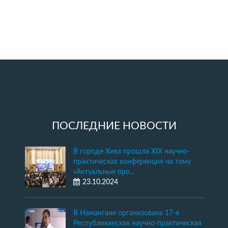
ПОСЛЕДНИЕ НОВОСТИ
В городе Хива прошла XIX научно-
практическая конференция на тему
«Актуальные про...
23.10.2024
В Намангане организована 17-я
Республиканская научно-практическая