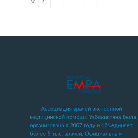
30
31
Ассоциация врачей экстренной
медицинской помощи Узбекистана была
организована в 2007 году и объединяет
более 5 тыс. врачей. Официальным