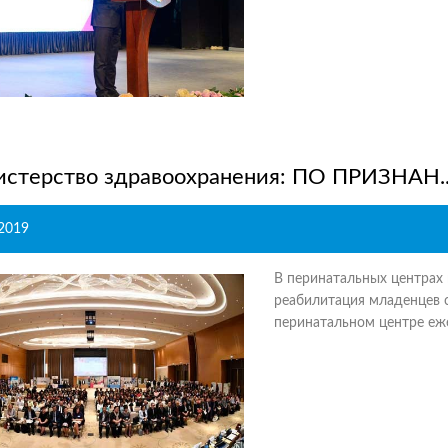
стерство здравоохранения: ПО ПРИЗНАН..
.2019
В перинатальных центрах
реабилитация младенцев 
перинатальном центре еже