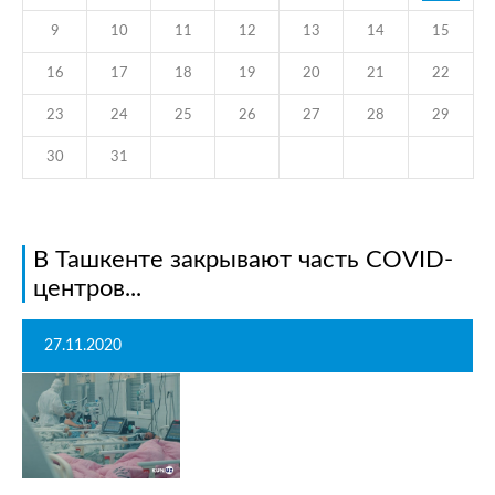
9
10
11
12
13
14
15
16
17
18
19
20
21
22
23
24
25
26
27
28
29
30
31
В Ташкенте закрывают часть COVID-
центров...
27.11.2020