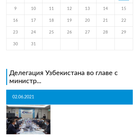
9
10
11
12
13
14
15
16
17
18
19
20
21
22
23
24
25
26
27
28
29
30
31
Делегация Узбекистана во главе с
министр...
02.06.2021