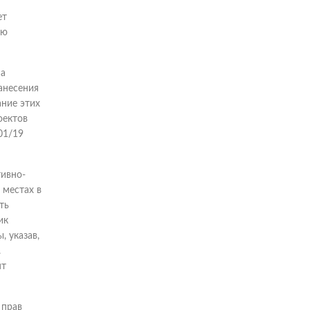
ет
ию
на
анесения
ание этих
оектов
01/19
тивно-
 местах в
ть
ик
 указав,
.
нт
 прав