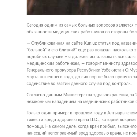
Сегодня одним из самых больных вопросов является т
обязанности медицинских работников со стороны бол
— Опубликованная на сайте Kun.uz статья под назван
“больной” и его близкий” еще раз показал, насколько
подобных случаев мы должны использовать все силы 
медицинским работникам, — говорит министр здраво
Генерального прокурора Республики Узбекистан О.Мур
марта нынешнего года, до сих пор не было принято з
содействие во взятии данного случая под контроль.
Согласно данным Министерства здравоохранения, за 
незаконным нападением на медицинских работников с
Только один пример: в прошлом году в Алтыарыкском
тяжести вреда здоровью врача Ш.С., который вовремя
помощи. На самом деле, когда врач прибыл, выяснило
нанесший непоправимый вред здоровью врача, не поне