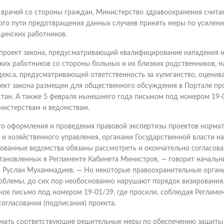
а врачей со стороны граждан, Министерство здравоохранения счита
ого пути предотвращения данных случаев принять меры по усилен
цинских работников.
проект закона, предусматривающий квалифицирование нападения 
х работников со стороны больных и их близких родственников, н
екса, предусматривающей ответственность за хулиганство, оценив
оект закона размещен для общественного обсуждения в Портале пр
тан. А также 5 февраля нынешнего года письмом под номером 19-
нистерствам и ведомствам.
го оформления и проведения правовой экспертизы проектов норма
и хозяйственного управления, органами Государственной власти на
ованные ведомства обязаны рассмотреть и окончательно согласова
становленных в Регламенте Кабинета Министров, — говорит начальн
Руслан Мухаммадиев. — Но некоторые правоохранительные органы,
роблемы, до сих пор необоснованно нарушают порядок визирования
ное письмо под номером 19-01/39, где просили, соблюдая Регламе
огласования (подписания) проекта.
имать соответствующие решительные меры по обеспечению защиты