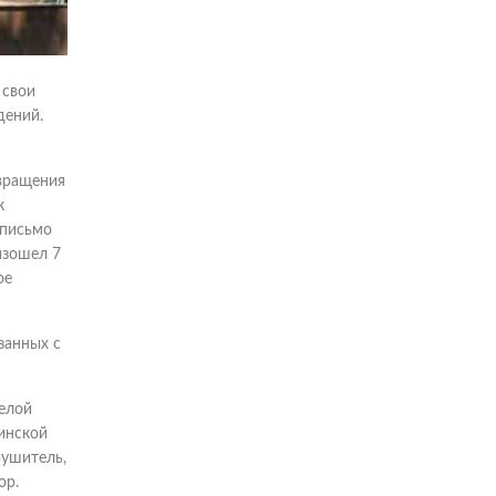
 свои
дений.
твращения
к
 письмо
изошел 7
ое
занных с
елой
цинской
рушитель,
ор.