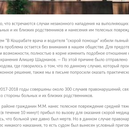
о, что встречаются случаи незаконного нападения на выполняющих
ьных и их близких родственников и нанесения им телесных повреж
ием “В Кошрабате врача и водителя “скорой помощи” избили пьяный
 эта проблема остается без внимания в нашем обществе. Для предо
и возможности, полностью в корне изменить подобное отношение 
охранения Алишер Шадманов. — По этой причине было отправлено
одова, где говорилось о том, что по данному случаю, который про
аконное решение, также мы в письме попросили оказать практическ
2017-2018 годы совершены около 300 случаев правонарушений, свя
о стороны больных и их близких родственников.
 районе гражданин М.М. нанес телесное повреждение средней тяж
 (в течение 10 минут) прибыл по вызову для оказания скорой меди
сь, что больной уже давно был мертв. Но в данном случае правона
с никакого наказания, то есть судом был вынесен условный пригов