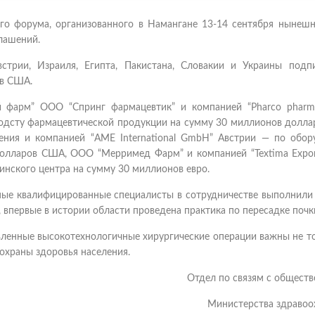
о форума, организованного в Намангане 13-14 сентября нынешн
лашений.
встрии, Израиля, Египта, Пакистана, Словакии и Украины подп
ов США.
 фарм” ООО “Спринг фармацевтик” и компанией “Pharco pharmac
зводсту фармацевтической продукции на сумму 30 миллионов долл
ения и компанией “AME International GmbH” Австрии — по обор
олларов США, ООО “Мерримед Фарм” и компанией “Textima Expor
нского центра на сумму 30 миллионов евро.
нные квалифицированные специалисты в сотрудничестве выполнили
 впервые в истории области проведена практика по пересадке почк
вленные высокотехнологичные хирургические операции важны не т
охраны здоровья населения.
Отдел по связям с общест
Министерства здравоо