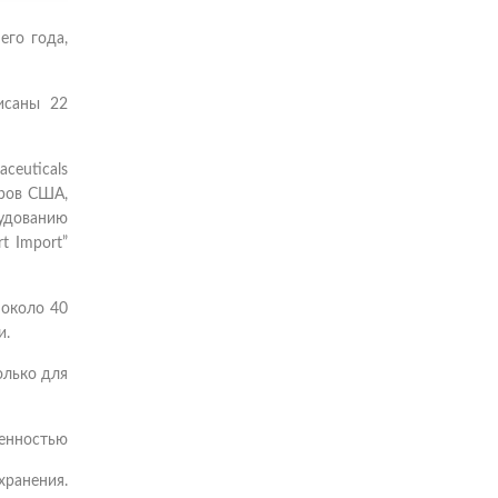
его года,
исаны 22
euticals
аров США,
удованию
t Import”
 около 40
и.
олько для
венностью
хранения.