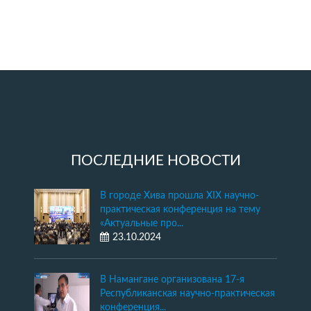
ПОСЛЕДНИЕ НОВОСТИ
В городе Хива прошла XIX научно-
практическая конференция на тему
«Актуальные про...
23.10.2024
В Намангане организована 17-я
Республиканская научно-практическая
конференция...