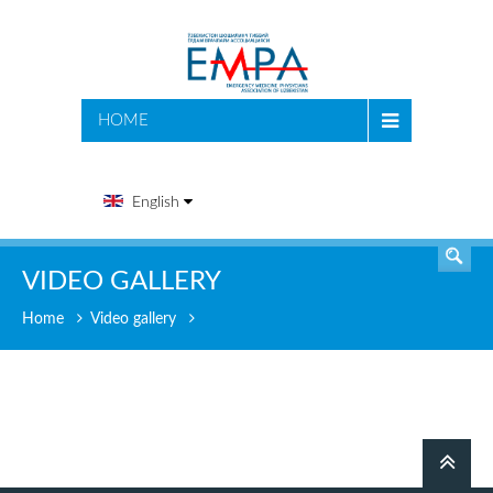
SEARCH
HOME
English
VIDEO GALLERY
Home
Video gallery