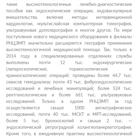
такие высокотехнологичные лечебно-диагностические
пособия как эндоскопические операции, эндоваскулярные
вмешательства, включая методы интервенционной
кардиологии, мультислайсная компьютерная томография,
ультразвуковая допплерография и многое другое. По мере
поступления нового медицинского оборудования в филиалы
РНЦЭМП значительно расширяется география применения
высокотехнологичной медицинской помощи. Так, только в
2014 году в специализированных отделениях службы
выполнены почти 12 тыс. эндохирургических
(лапароскопические, торакоскопические и
краниоскопические) операций; проведены более 44,7 тыс.
сеансов гемодиализа; почти 43 тыс. фиброэндоскопических
исследований и лечебных манипуляций; более 524 тыс.
рентгенологических и более 661 тыс. ультразвуковых
исследований. Только в одном РНЦЭМП за год
осуществляются свыше 1000 ангиографических
исследований, почти 40 тыс. МСКТ и МРТ-исследований,
более 5 тыс. бронхоскопий и свыше 2 тыс. —
эндоскопической ретроградной холангиопанкреатографии.
Кроме того, в ежедневную практику высокотехнологичной