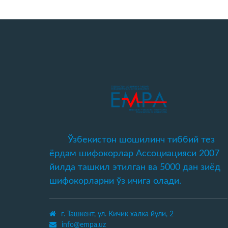
Ўзбекистон шошилинч тиббий тез
ёрдам шифокорлар Ассоциацияси 2007
йилда ташкил этилган ва 5000 дан зиёд
шифокорларни ўз ичига олади.
г. Ташкент, ул. Кичик халка йули, 2
info@empa.uz