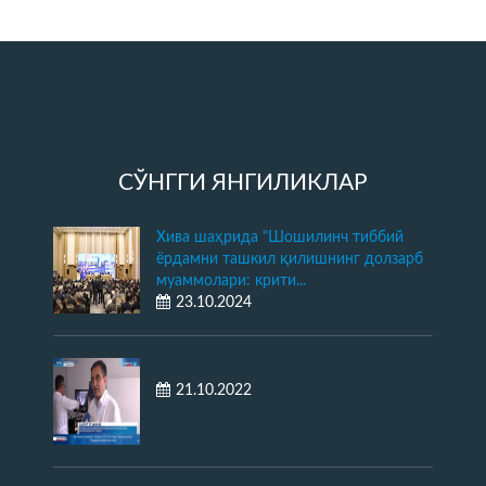
СЎНГГИ ЯНГИЛИКЛАР
Хива шаҳрида "Шошилинч тиббий
ёрдамни ташкил қилишнинг долзарб
муаммолари: крити...
23.10.2024
21.10.2022