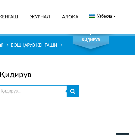
Ўзбекча
КЕНГАШ
ЖУРНАЛ
АЛОҚА
ДИРУВ
ҚИДИРУВ
ий
БОШҚАРУВ КЕНГАШИ
Қидирув