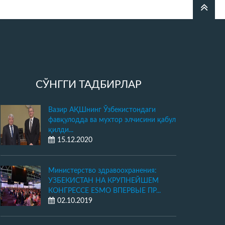
СЎНГГИ ТАДБИРЛАР
Вaзир АҚШнинг Ўзбекистондaги
фaвқулоддa вa мухтор элчисини қaбул
қилди...
15.12.2020
Министерство здравоохранения:
УЗБЕКИСТАН НА КРУПНЕЙШЕМ
КОНГРЕССЕ ESMO ВПЕРВЫЕ ПР...
02.10.2019