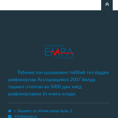
Ўзбекистон шошилинч тиббий тез ёрдам
шифокорлар Ассоциацияси 2007 йилда
ташкил этилган ва 5000 дан зиёд
шифокорларни ўз ичига олади.
г. Ташкент, ул. Кичик халка йули, 2
info@empa.uz