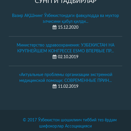
СЎНГГИ ТАДБИРЛАР
Вaзир АҚШнинг Ўзбекистондaги фaвқулоддa вa мухтор
элчисини қaбул қилди...
15.12.2020
Министерство здравоохранения: УЗБЕКИСТАН НА
КРУПНЕЙШЕМ КОНГРЕССЕ ESMO ВПЕРВЫЕ ПР...
02.10.2019
«Актуальные проблемы организации экстренной
медицинской помощи: СОВРЕМЕННЫЕ ПРИН...
11.02.2019
© 2017 Ўзбекистон шошилинч тиббий тез ёрдам
шифокорлар Ассоциацияси