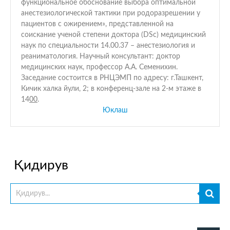
функциональное обоснование выбора оптимальной
анестезиологической тактики при родоразрешении у
пациентов с ожирением», представленной на
соискание ученой степени доктора (DSc) медицинский
наук по специальности 14.00.37 – анестезиология и
реаниматология. Научный консультант: доктор
медицинских наук, профессор А.А. Семенихин.
Заседание состоится в РНЦЭМП по адресу: г.Ташкент,
Кичик халка йули, 2; в конференц-зале на 2-м этаже в
14
00
.
Юклаш
Қидирув