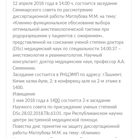
12 апреля 2018 года в 14.00 ч. состоится заседание
Семинарского совета по рассмотрению
диссертационной работы Матлубова М.М. на тему:
«Клинико-функциональное обоснование выбора
оптимальной анестезиологической тактики при
родоразрешении у пациентов с ожирением»,
представленной на соискание ученой степени доктора
(DSc) медицинский наук по специальности 14.00.37 –
анестезиология и реаниматология. Научный
консультант: доктор медицинских наук, профессор А.А.
Семенихин.
Заседание состоится в РНЦЭМП по адресу: г.Ташкент,
Кичик халка йули, 2; в конференц-зале на 2-м этаже в
1400.
Извещение
1 мая 2018 года в 14
00
состоится 2-е заседание
Научного совета по присуждению ученых степеней
DSc.28.02.2018.Tib.63.01. при Республиканском научно
центре экстренной медицинской помощи.
Повестка дня: принятие на защиту диссертационной
работы Матлубова М.М. на тему: «Клинико-